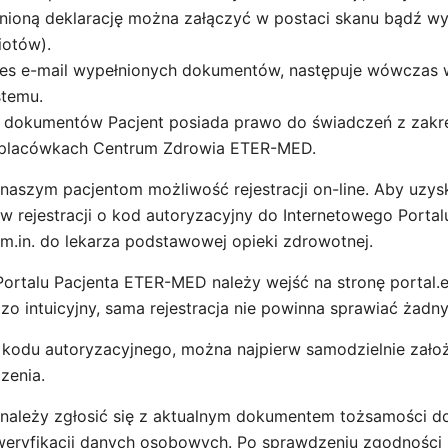
łnioną deklarację można załączyć w postaci skanu bądź w
iotów).
dres e-mail wypełnionych dokumentów, następuje wówczas
stemu.
 dokumentów Pacjent posiada prawo do świadczeń z zakr
 placówkach Centrum Zdrowia ETER-MED.
aszym pacjentom możliwość rejestracji on-line. Aby uzys
w rejestracji o kod autoryzacyjny do Internetowego Porta
 m.in. do lekarza podstawowej opieki zdrowotnej.
Portalu Pacjenta ETER-MED należy wejść na stronę portal.
rdzo intuicyjny, sama rejestracja nie powinna sprawiać żad
o kodu autoryzacyjnego, można najpierw samodzielnie zało
zenia.
należy zgłosić się z aktualnym dokumentem tożsamości do r
weryfikacji danych osobowych. Po sprawdzeniu zgodności