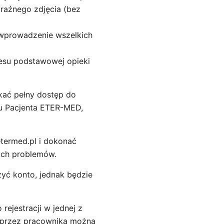
yraźnego zdjęcia (bez
 wprowadzenie wszelkich
esu podstawowej opieki
kać pełny dostęp do
lu Pacjenta ETER-MED,
etermed.pl i dokonać
nych problemów.
żyć konto, jednak będzie
ejestracji w jednej z
 przez pracownika można