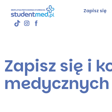
Skip
to
Zapisz się
content
Bezpłatna Przechodnia Studencka Studen
Zapisz się i k
medycznych 