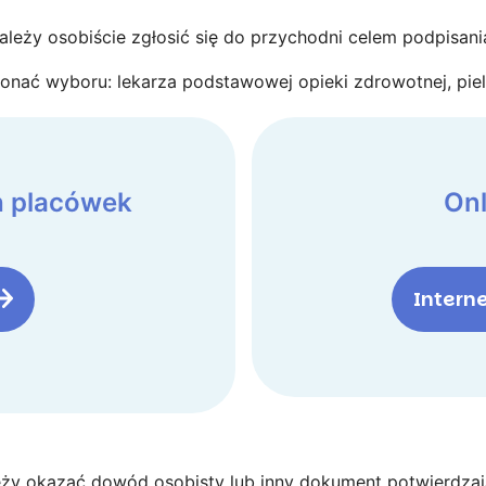
należy osobiście zgłosić się do przychodni celem podpisani
nać wyboru: lekarza podstawowej opieki zdrowotnej, pielę
h placówek
Onl
Intern
leży okazać dowód osobisty lub inny dokument potwierdza