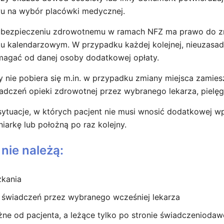
u na wybór placówki medycznej.
ubezpieczeniu zdrowotnemu w ramach NFZ ma prawo do zmi
oku kalendarzowym. W przypadku każdej kolejnej, nieuzas
agać od danej osoby dodatkowej opłaty.
 nie pobiera się m.in. w przypadku zmiany miejsca zamie
iadczeń opieki zdrowotnej przez wybranego lekarza, pielęg
tuacje, w których pacjent nie musi wnosić dodatkowej wp
niarkę lub położną po raz kolejny.
 nie należą:
zkania
a świadczeń przez wybranego wcześniej lekarza
eżne od pacjenta, a leżące tylko po stronie świadczeniodaw