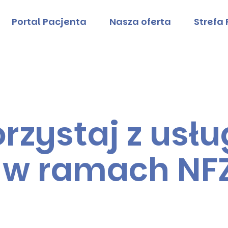
Portal Pacjenta
Nasza oferta
Strefa
tmed.pl
orzystaj z usłu
w ramach NF