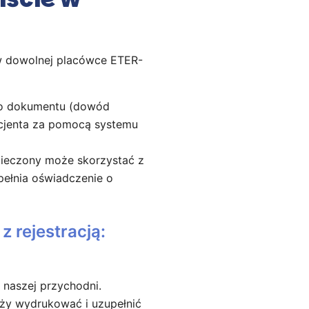
i w dowolnej placówce ETER-
ego dokumentu (dowód
acjenta za pomocą systemu
pieczony może skorzystać z
ypełnia oświadczenie o
 rejestracją:
naszej przychodni.
leży wydrukować i uzupełnić