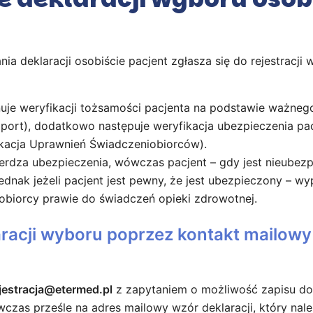
ia deklaracji osobiście pacjent zgłasza się do rejestracj
onuje weryfikacji tożsamości pacjenta na podstawie ważn
szport), dodatkowo następuje weryfikacja ubezpieczenia p
ikacja Uprawnień Świadczeniobiorców).
erdza ubezpieczenia, wówczas pacjent – gdy jest nieubez
jednak jeżeli pacjent jest pewny, że jest ubezpieczony – w
obiorcy prawie do świadczeń opieki zdrowotnej.
racji wyboru poprzez kontakt mailowy z
jestracja@etermed.pl
z zapytaniem o możliwość zapisu do 
ówczas prześle na adres mailowy wzór deklaracji, który na